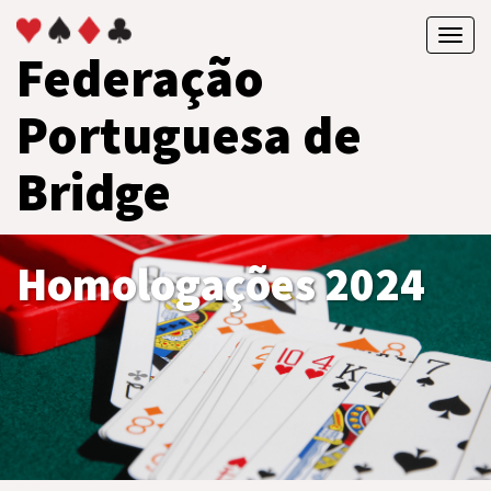
Toggl
Federação
navig
Portuguesa de
Bridge
Homologações 2024