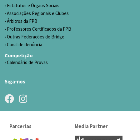
Estatutos e Órgãos Sociais
Associações Regionais e Clubes
Árbitros da FPB
Professores Certificados da FPB
Outras Federações de Bridge
Canal de denúncia
Competição
Calendário de Provas
Siga-nos
Parcerias
Media Partner