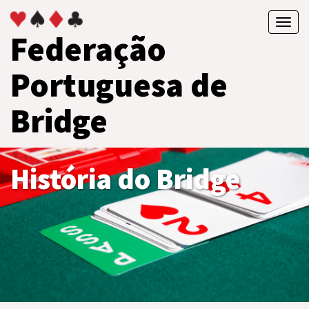
Toggl
Federação
navig
Portuguesa de
Bridge
História do Bridge