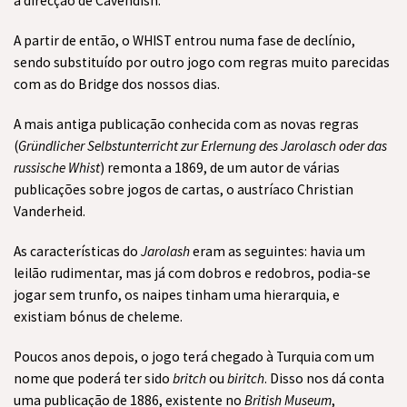
a direcção de Cavendish.
A partir de então, o WHIST entrou numa fase de declínio,
sendo substituído por outro jogo com regras muito parecidas
com as do Bridge dos nossos dias.
A mais antiga publicação conhecida com as novas regras
(
Gründlicher Selbstunterricht zur Erlernung des Jarolasch oder das
russische Whist
) remonta a 1869, de um autor de várias
publicações sobre jogos de cartas, o austríaco Christian
Vanderheid.
As características do
Jarolash
eram as seguintes: havia um
leilão rudimentar, mas já com dobros e redobros, podia-se
jogar sem trunfo, os naipes tinham uma hierarquia, e
existiam bónus de cheleme.
Poucos anos depois, o jogo terá chegado à Turquia com um
nome que poderá ter sido
britch
ou
biritch
. Disso nos dá conta
uma publicação de 1886, existente no
British Museum
,