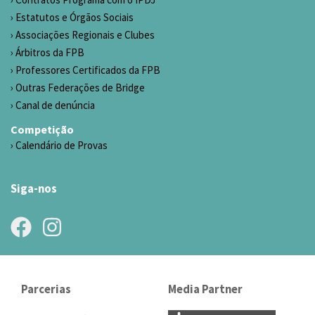
Estatutos e Órgãos Sociais
Associações Regionais e Clubes
Árbitros da FPB
Professores Certificados da FPB
Outras Federações de Bridge
Canal de denúncia
Competição
Calendário de Provas
Siga-nos
Parcerias
Media Partner