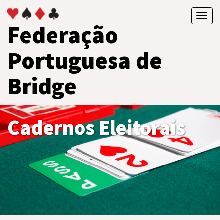
Toggl
Federação
navig
Portuguesa de
Bridge
Cadernos Eleitorais