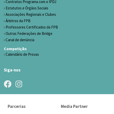
Contratos Programa com o IPDJ
Estatutos e Órgãos Sociais
Associações Regionais e Clubes
Árbitros da FPB
Professores Certificados da FPB
Outras Federações de Bridge
Canal de denúncia
Competição
Calendário de Provas
Siga-nos
Parcerias
Media Partner