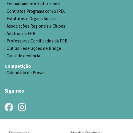
Enquadramento Institucional
Contratos Programa com o IPDJ
Estatutos e Órgãos Sociais
Associações Regionais e Clubes
Árbitros da FPB
Professores Certificados da FPB
Outras Federações de Bridge
Canal de denúncia
Competição
Calendário de Provas
Siga-nos