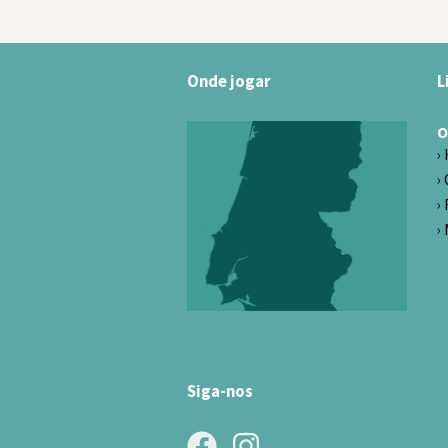
Onde jogar
L
O
Siga-nos