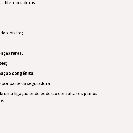
s diferenciadoras:
de sinistro;
nças raras;
tes;
mação congénita;
o
por parte da seguradora.
 de uma ligação onde poderão consultar os planos
os.