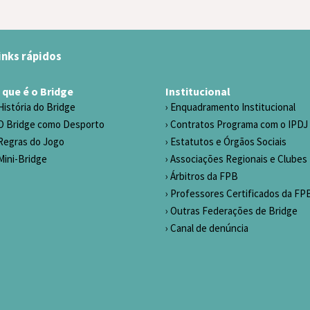
inks rápidos
 que é o Bridge
Institucional
História do Bridge
Enquadramento Institucional
O Bridge como Desporto
Contratos Programa com o IPDJ
Regras do Jogo
Estatutos e Órgãos Sociais
Mini-Bridge
Associações Regionais e Clubes
Árbitros da FPB
Professores Certificados da FP
Outras Federações de Bridge
Canal de denúncia