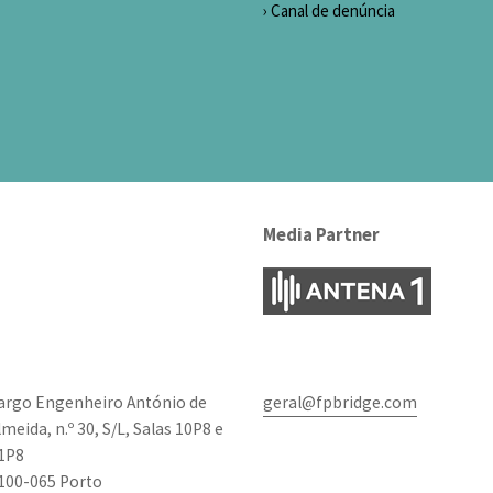
Canal de denúncia
Media Partner
argo Engenheiro António de
geral@fpbridge.com
lmeida, n.º 30, S/L, Salas 10P8 e
1P8
100-065 Porto