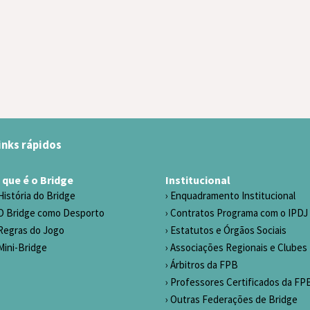
inks rápidos
 que é o Bridge
Institucional
História do Bridge
Enquadramento Institucional
O Bridge como Desporto
Contratos Programa com o IPDJ
Regras do Jogo
Estatutos e Órgãos Sociais
Mini-Bridge
Associações Regionais e Clubes
Árbitros da FPB
Professores Certificados da FP
Outras Federações de Bridge