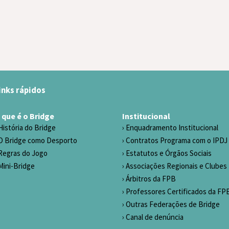
inks rápidos
 que é o Bridge
Institucional
História do Bridge
Enquadramento Institucional
O Bridge como Desporto
Contratos Programa com o IPDJ
Regras do Jogo
Estatutos e Órgãos Sociais
Mini-Bridge
Associações Regionais e Clubes
Árbitros da FPB
Professores Certificados da FP
Outras Federações de Bridge
Canal de denúncia