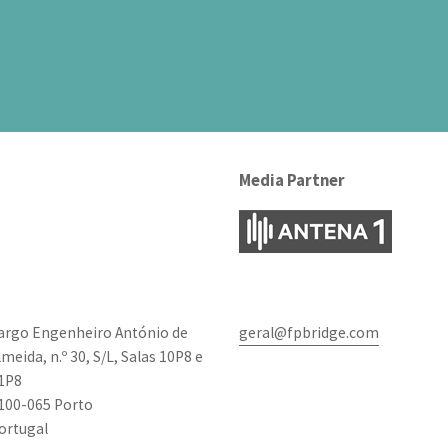
Media Partner
argo Engenheiro António de
geral@fpbridge.com
lmeida, n.º 30, S/L, Salas 10P8 e
1P8
100-065 Porto
ortugal