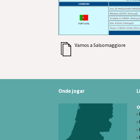
Vamos a Salsomaggiore
Onde jogar
L
O