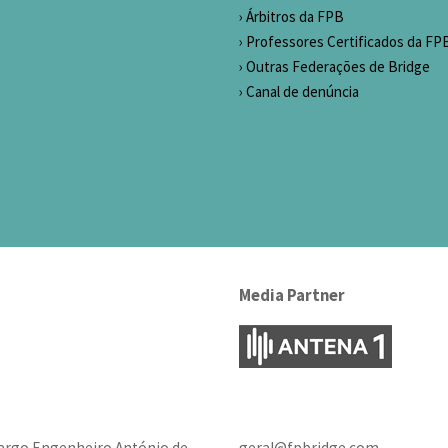
Árbitros da FPB
Professores Certificados da FP
Outras Federações de Bridge
Canal de denúncia
Media Partner
argo Engenheiro António de
geral@fpbridge.com