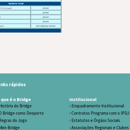
inks rápidos
 que é o Bridge
Institucional
História do Bridge
Enquadramento Institucional
O Bridge como Desporto
Contratos Programa com o IPDJ
Regras do Jogo
Estatutos e Órgãos Sociais
Mini-Bridge
Associações Regionais e Clubes