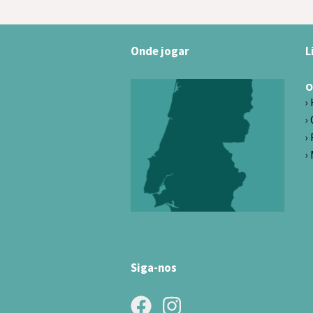
Onde jogar
L
O
Siga-nos