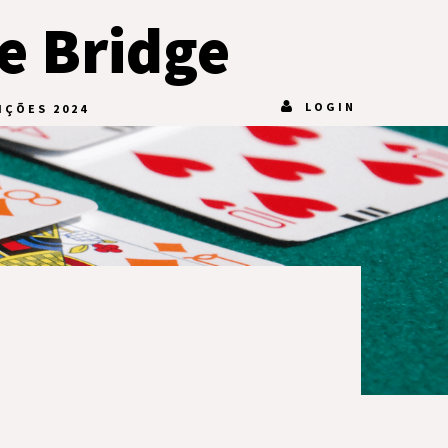
e Bridge
LOGIN
IÇÕES 2024